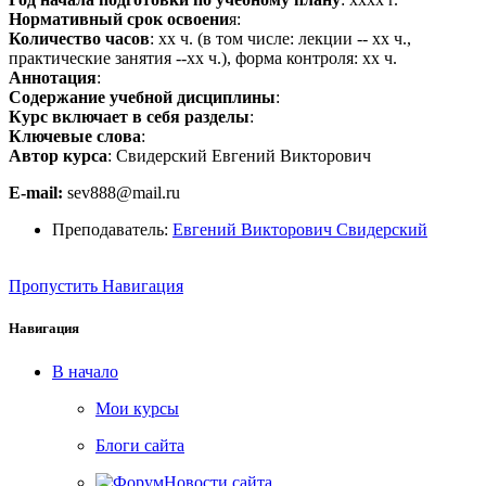
Нормативный срок освоени
я
:
Количество часов
: хх ч. (в том числе: лекции -- хх ч.,
практиче­ские занятия --хх ч.), форма контроля: хх ч.
Аннотация
:
Содержание учебной дисциплины
:
Курс включает в себя разделы
:
Ключевые слова
:
Автор курса
:
Свидерский Евгений Викторович
Е-mail:
sev888@mail.ru
Преподаватель:
Евгений Викторович Свидерский
Пропустить Навигация
Навигация
В начало
Мои курсы
Блоги сайта
Новости сайта