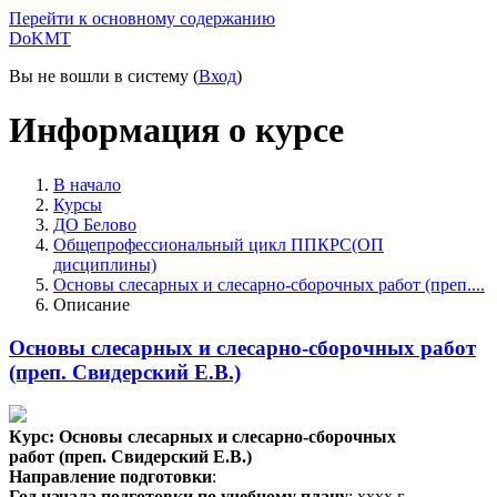
Перейти к основному содержанию
DoKMT
Вы не вошли в систему (
Вход
)
Информация о курсе
В начало
Курсы
ДО Белово
Общепрофессиональный цикл ППКРС(ОП
дисциплины)
Основы слесарных и слесарно-сборочных работ (преп....
Описание
Основы слесарных и слесарно-сборочных работ
(преп. Свидерский Е.В.)
Курс:
Основы слесарных и слесарно-сборочных
работ (преп. Свидерский Е.В.)
Направление подготовки
:
Год начала подготовки по учебному плану
: хххх г.