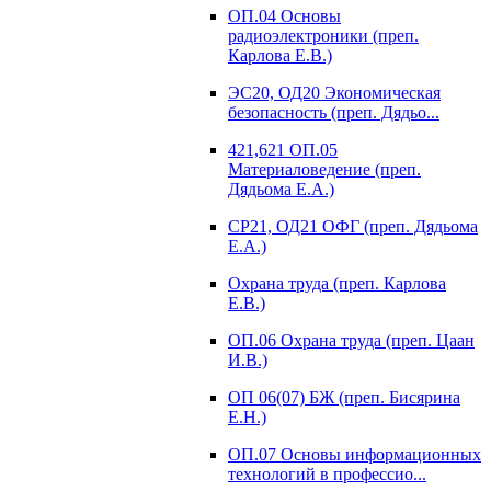
ОП.04 Основы
радиоэлектроники (преп.
Карлова Е.В.)
ЭС20, ОД20 Экономическая
безопасность (преп. Дядьо...
421,621 ОП.05
Материаловедение (преп.
Дядьома Е.А.)
СР21, ОД21 ОФГ (преп. Дядьома
Е.А.)
Охрана труда (преп. Карлова
Е.В.)
ОП.06 Охрана труда (преп. Цаан
И.В.)
ОП 06(07) БЖ (преп. Бисярина
Е.Н.)
ОП.07 Основы информационных
технологий в профессио...