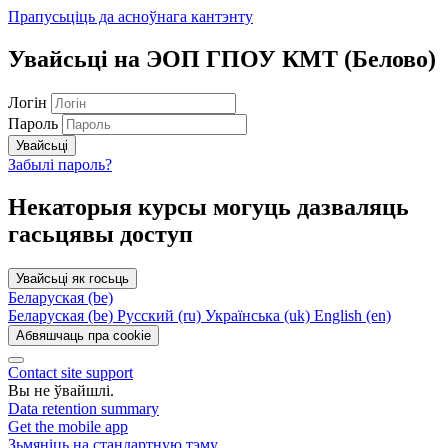
Прапусьціць да асноўнага кантэнту
Увайсьці на ЭОП ГПОУ КМТ (Белово)
Логін
Пароль
Увайсьці
Забылі пароль?
Некаторыя курсы могуць дазваляць
гасьцявы доступ
Увайсьці як госьць
Беларуская ‎(be)‎
Беларуская ‎(be)‎
Русский ‎(ru)‎
Українська ‎(uk)‎
English ‎(en)‎
Абвяшчаць пра cookie
Contact site support
Вы не ўвайшлі.
Data retention summary
Get the mobile app
Зьмяніць на стандартную тэму