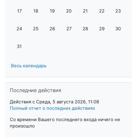
Нет событий, Понедельник 17 августа
Нет событий, Вторник 18 августа
Нет событий, Среда 19 августа
Нет событий, Четверг 20 август
Нет событий, Пятница 21
Нет событий, Суб
Нет событ
17
18
19
20
21
22
23
Нет событий, Понедельник 24 августа
Нет событий, Вторник 25 августа
Нет событий, Среда 26 августа
Нет событий, Четверг 27 август
Нет событий, Пятница 28
Нет событий, Суб
Нет событ
24
25
26
27
28
29
30
Нет событий, Понедельник 31 августа
31
Весь календарь
Пропустить Последние действия
Последние действия
Действия с Среда, 5 августа 2026, 11:08
Полный отчет о последних действиях
Со времени Вашего последнего входа ничего не
произошло