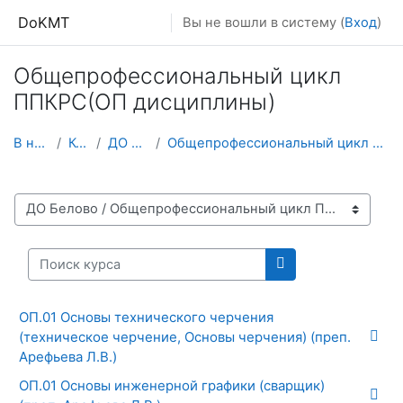
Перейти к основному содержанию
DoKMT
Вы не вошли в систему (
Вход
)
Общепрофессиональный цикл
ППКРС(ОП дисциплины)
В начало
Курсы
ДО Белово
Общепрофессиональный цикл ППКРС(ОП дисциплины)
Категории курсов
Поиск курса
Поиск курса
ОП.01 Основы технического черчения
(техническое черчение, Основы черчения) (преп.
Арефьева Л.В.)
ОП.01 Основы инженерной графики (сварщик)