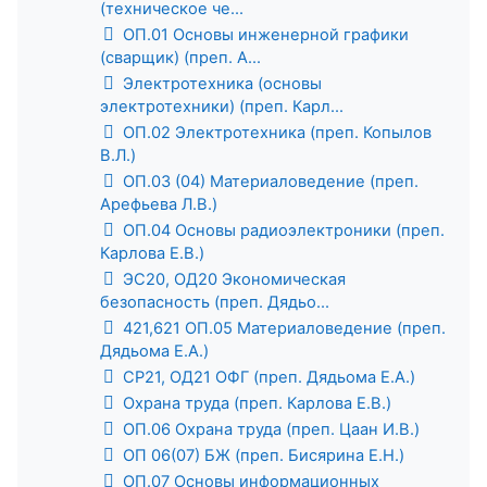
(техническое че...
ОП.01 Основы инженерной графики
(сварщик) (преп. А...
Электротехника (основы
электротехники) (преп. Карл...
ОП.02 Электротехника (преп. Копылов
В.Л.)
ОП.03 (04) Материаловедение (преп.
Арефьева Л.В.)
ОП.04 Основы радиоэлектроники (преп.
Карлова Е.В.)
ЭС20, ОД20 Экономическая
безопасность (преп. Дядьо...
421,621 ОП.05 Материаловедение (преп.
Дядьома Е.А.)
СР21, ОД21 ОФГ (преп. Дядьома Е.А.)
Охрана труда (преп. Карлова Е.В.)
ОП.06 Охрана труда (преп. Цаан И.В.)
ОП 06(07) БЖ (преп. Бисярина Е.Н.)
ОП.07 Основы информационных